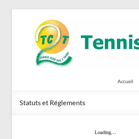
Aller
au
Tennis
Site
contenu
Officiel
Club
des
Deux
Tours
(TC2T)
Accueil
Statuts et Réglements