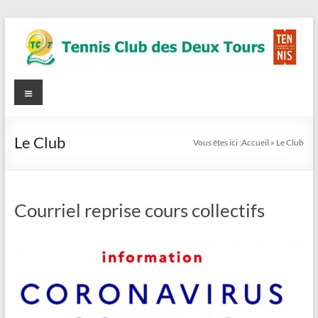
Aller
au
contenu
Tennis
Menu
Site
Officiel
Club
des
Le Club
Vous êtes ici :
Accueil
»
Le Club
Deux
Tours
Courriel reprise cours collectifs
(TC2T)