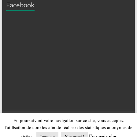
Facebook
En poursuivant votre navigation sur ce site, vous acceptez
Copyright © 2026
Tennis Club des Deux Tours (TC2T)
. All rights reserved.
l'utilisation de cookies afin de réaliser des statistiques anonymes de
Theme
Spacious
by ThemeGrill. Powered by:
WordPress
.
Mentions Légales
Politique de confidentialité
Administration
V3.0.1
En savoir plus
visites.
J'accepte
Non merci !