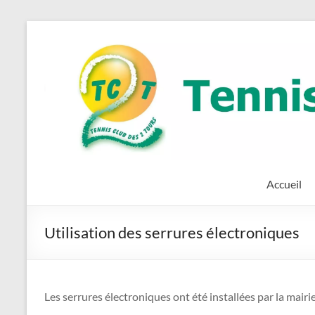
Aller
au
Tennis
Site
contenu
Officiel
Club
des
Deux
Tours
(TC2T)
Accueil
Utilisation des serrures électroniques
Les serrures électroniques ont été installées par la mairie