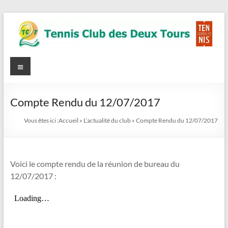
Aller
au
contenu
Tennis
Menu
Site
Officiel
Club
des
Compte Rendu du 12/07/2017
Deux
Vous êtes ici :
Accueil
»
L’actualité du club
»
Compte Rendu du 12/07/2017
Tours
(TC2T)
Voici le compte rendu de la réunion de bureau du
12/07/2017 :