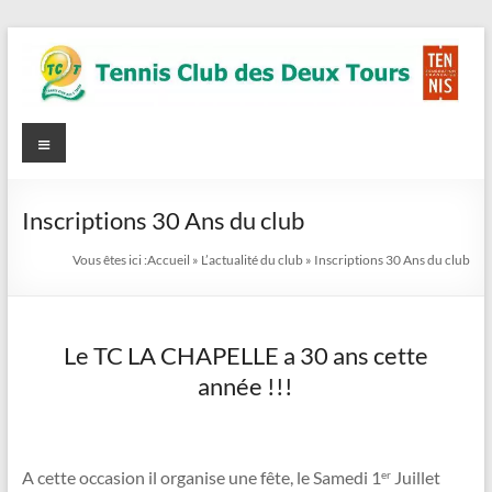
Aller
au
contenu
Tennis
Menu
Site
Officiel
Club
des
Inscriptions 30 Ans du club
Deux
Vous êtes ici :
Accueil
»
L’actualité du club
»
Inscriptions 30 Ans du club
Tours
(TC2T)
Le TC LA CHAPELLE a 30 ans cette
année !!!
A cette occasion il organise une fête, le Samedi 1
Juillet
er