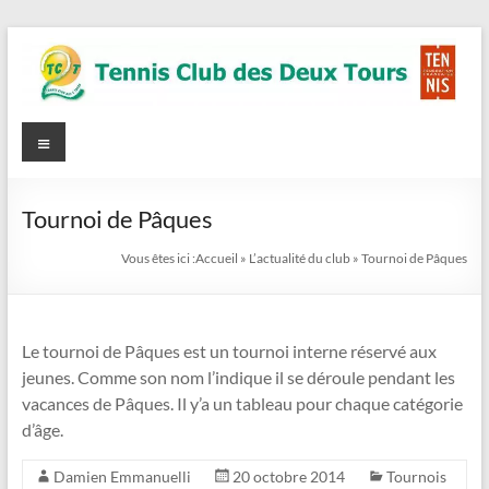
Aller
au
contenu
Tennis
Menu
Site
Officiel
Club
des
Tournoi de Pâques
Deux
Vous êtes ici :
Accueil
»
L’actualité du club
»
Tournoi de Pâques
Tours
(TC2T)
Le tournoi de Pâques est un tournoi interne réservé aux
jeunes. Comme son nom l’indique il se déroule pendant les
vacances de Pâques. Il y’a un tableau pour chaque catégorie
d’âge.
Damien Emmanuelli
20 octobre 2014
Tournois